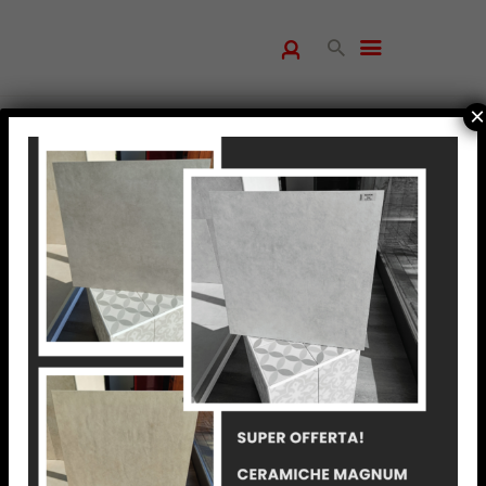
×
HOME
CHI SIAMO
PRODOTTI
SERVIZI
REALIZZAZIONI
BLOG
CONTATTI
Scegli noi per una consulenza
personalizzata, dal progetto fino
all’acquisto
24/02/2025