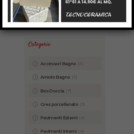
Password dimenticata?
Categorie
(5)
Accessori Bagno
(3)
Arredo Bagno
(7)
Box Doccia
(3)
Gres porcellanato
(4)
Pavimenti Esterni
(4)
Pavimenti Interni