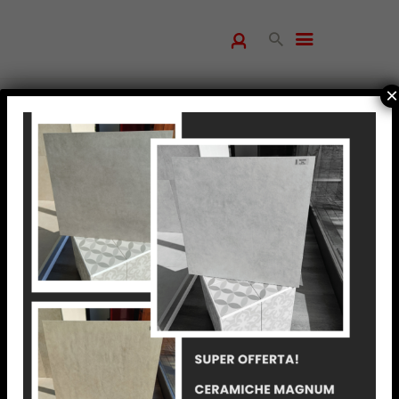
×
HOME
CHI SIAMO
PRODOTTI
SERVIZI
REALIZZAZIONI
BLOG
CONTATTI
LINEA ESSENTIAL
MISCELATORE MONOCOMANDO
CRAETO DALL’AZIENDA LEADER
TRES CON PROFILO ED ANGOLI