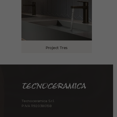
Project Tres
Tecnoceramica S.r.l.
P.IVA 11920380158