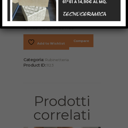
ARROTODATI CHE CREA UN
AFFETTO UNICO CON LO SCORRERE
DELL’ACQUA.LE CARATTERISTICHE
INTERNE SONO FONTI DI UNO
STUDIO DEDICATI AL RISPARMIO
IDRICO ED EENRGETICO.
Compare
Add to Wishlist
Categoria:
Rubinetteria
Product ID:
1123
Prodotti
correlati