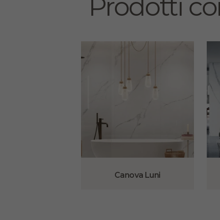
Prodotti cor
Canova Luni