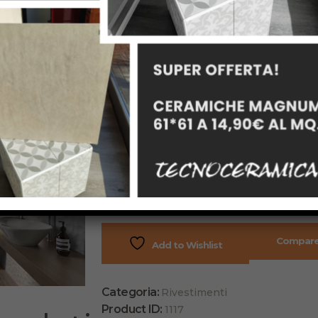
RIVESTIMENTO
SPATULA MATT E DECORO
FORMATO 30X90
SEMILUCIDO RETTICATO
Colori bianco – blu
disponibile anche in altre colorazioni:
beige – tortora – turquoise – cotta
Compar
Add to Wishlist
Categoria:
Rivestimenti
Product ID:
1117