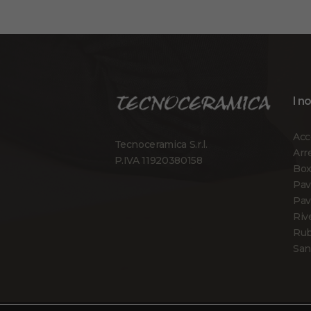
I n
Acc
Tecnoceramica S.r.l.
Arr
P.IVA 11920380158
Box
Pav
Pav
Riv
Rub
San