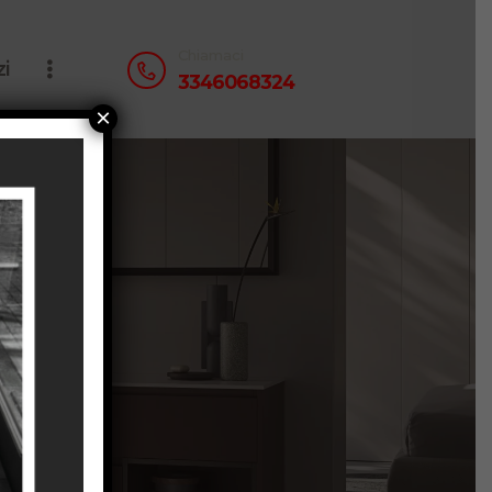
Chiamaci
zi
3346068324
×