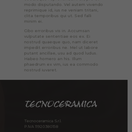
modo disputando. Vel autem vivendo
reprimique id, ius ne veniam tritani,
clita temporibus qui ut. Sed falli
minim ei.
Cibo erroribus vis in. Accumsan
vulputate sententiae eos ex. Ei
nostrud quaeque quo, nam diceret
impedit erroribus ne. Mel ut labore
putant ancillae, usu ad quod ludus.
Habeo homero an his. Illum
phaedrum ex vim, ius ea commodo
nostrud iuvaret.
Tecnoceramica S.r.l.
P.IVA 11920380158