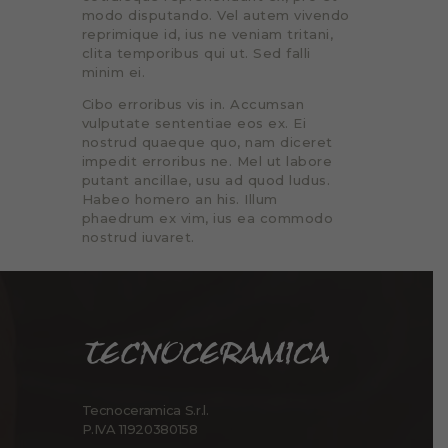
modo disputando. Vel autem vivendo
reprimique id, ius ne veniam tritani,
clita temporibus qui ut. Sed falli
minim ei.
Cibo erroribus vis in. Accumsan
vulputate sententiae eos ex. Ei
nostrud quaeque quo, nam diceret
impedit erroribus ne. Mel ut labore
putant ancillae, usu ad quod ludus.
Habeo homero an his. Illum
phaedrum ex vim, ius ea commodo
nostrud iuvaret.
Tecnoceramica S.r.l.
P.IVA 11920380158