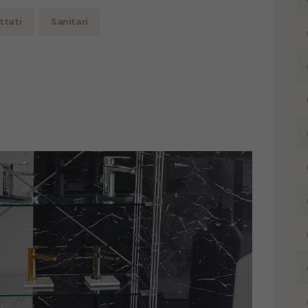
ttati
Sanitari