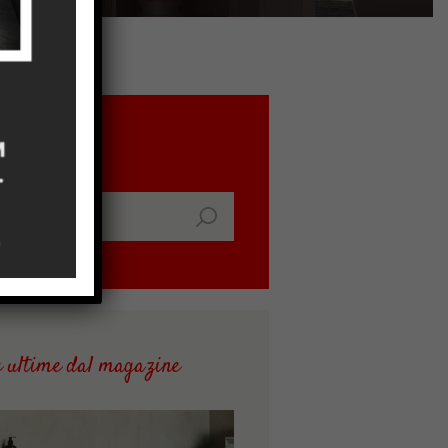
earch
cerca
r:
e ultime dal magazine