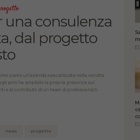
progetto
er una consulenza
a, dal progetto
Sa
m
sto
 che siamo un’azienda specializzata nella vendita
egli anni ha ampliato la propria presenza sul
ienti e al contributo di un team di professionisti…
M
ce
co
news
progetto