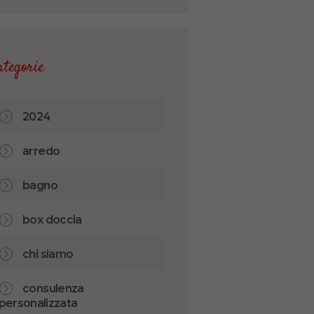
ategorie
2024
arredo
bagno
box doccia
chi siamo
consulenza
personalizzata