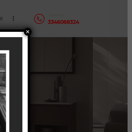
Chiamaci
zi
3346068324
×