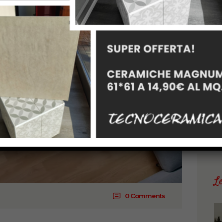
S
Ri
pe
L
0
Comments