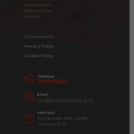
Rivestimenti
Rubinetteria
Sanitari
Informazioni
Privacy Policy
Cookie Policy
Telefono
3346068324
Email
info@tecnoceramica-srl.it
Indirizzo
Via Falchetti SNC, 26485
Codogno (LO)