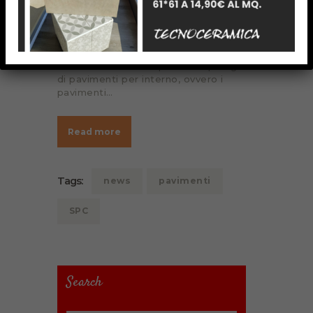
che come sappiamo sono anch’essi
importantissimi e dunque vanno
scelti bene. Nello specifico però noi
di Tecnoceramica vogliamo
soffermarci su una specifica tipologia
di pavimenti per interno, ovvero i
pavimenti…
Read more
Tags:
news
pavimenti
SPC
Search